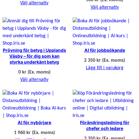
Välj alternativ
Välj alternativ
Prövning för betyg i Upplands
AI för jobbsökande
Väsby – för dig som kan
2 350
kr
(Ex. moms)
styrka underkänt betyg
Lägg till i varukorg
0 kr
(Ex. moms)
Välj alternativ
AI för nybörjare
Förändringsledning för
chefer och ledare
1 960
kr
(Ex. moms)
2 350
kr
(Ex. moms)