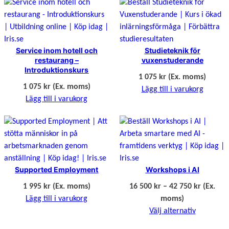
Service inom hotell och
Studieteknik för
restaurang –
vuxenstuderande
Introduktionskurs
1 075
kr
(Ex. moms)
1 075
kr
(Ex. moms)
Lägg till i varukorg
Lägg till i varukorg
Supported Employment
Workshops i AI
Prisinter
1 995
kr
(Ex. moms)
16 500
kr
–
42 750
kr
(Ex.
16
Lägg till i varukorg
moms)
500 kr
Välj alternativ
till