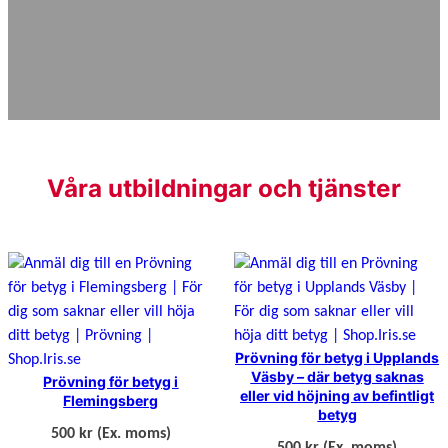
Våra utbildningar och tjänster
Prövning för betyg i Upplands
Väsby – där betyg saknas
Prövning för betyg i
eller vid höjning av befintligt
Flemingsberg
betyg
500 kr
(Ex. moms)
500 kr
(Ex. moms)