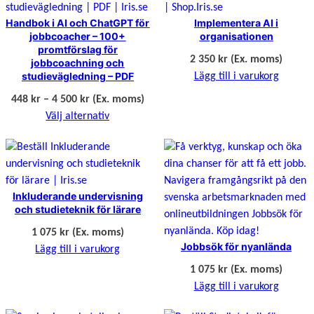
Handbok i AI och ChatGPT för
Implementera AI i
jobbcoacher – 100+
organisationen
promtförslag för
2 350
kr
(Ex. moms)
jobbcoachning och
studievägledning – PDF
Lägg till i varukorg
Prisintervall:
448
kr
–
4 500
kr
(Ex. moms)
448 kr
Välj alternativ
till
4
500 kr
Inkluderande undervisning
och studieteknik för lärare
1 075
kr
(Ex. moms)
Jobbsök för nyanlända
Lägg till i varukorg
1 075
kr
(Ex. moms)
Lägg till i varukorg