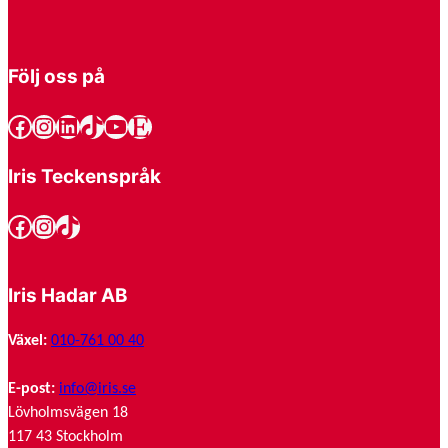
Följ oss på
Facebook
Instagram
LinkedIn
TikTok
YouTube
Etsy
Iris Teckenspråk
Facebook
Instagram
TikTok
Iris Hadar AB
Växel:
010-761 00 40
E-post:
info@iris.se
Lövholmsvägen 18
117 43 Stockholm