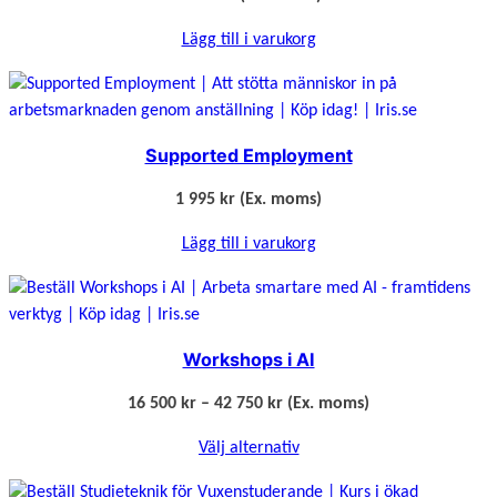
Lägg till i varukorg
Supported Employment
1 995
kr
(Ex. moms)
Lägg till i varukorg
Workshops i AI
P
16 500
kr
–
42 750
kr
(Ex. moms)
r
Välj alternativ
i
s