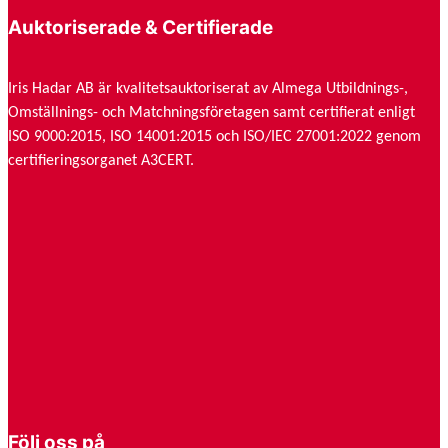
n
Auktoriserade & Certifierade
t
e
r
Iris Hadar AB är kvalitetsauktoriserat av Almega Utbildnings-,
v
Omställnings- och Matchningsföretagen samt certifierat enligt
a
ISO 9000:2015, ISO 14001:2015 och ISO/IEC 27001:2022 genom
l
certifieringsorganet A3CERT.
l
:
4
4
8
k
r
t
i
l
l
Följ oss på