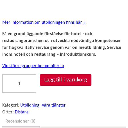
Mer information om utbildningen finns här »
Få en grundläggande förståelse för hotell- och
restaurangbranschen och utveckla nödvändiga kompetenser
för högkvalitativ service genom vår onlineutbildning, Service
inom hotell och restaurang – Introduktionskurs.
Vid större grupper be om offert »
S
Lägg till i varukorg
e
r
v
i
Kategori:
Utbildning
, 
Våra tjänster
c
Orter:
Distans
e
Recensioner (0)
i