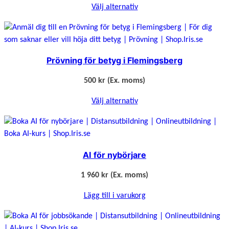
Välj alternativ
a
n
g
–
Prövning för betyg i Flemingsberg
I
n
500 kr
(Ex. moms)
t
r
Välj alternativ
o
d
u
k
AI för nybörjare
t
i
1 960
kr
(Ex. moms)
o
n
Lägg till i varukorg
s
k