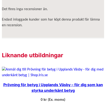
n
o
Det finns inga recensioner än.
m
Endast inloggade kunder som har köpt denna produkt får lämna
h
en recension.
o
t
e
l
l
Liknande utbildningar
o
c
h
r
e
s
Prövning för betyg i Upplands Väsby – för dig som kan
t
styrka underkänt betyg
a
0 kr
(Ex. moms)
u
r