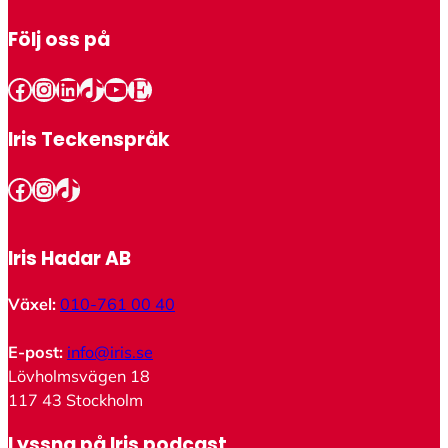
Följ oss på
Facebook
Instagram
LinkedIn
TikTok
YouTube
Etsy
Iris Teckenspråk
Facebook
Instagram
TikTok
Iris Hadar AB
Växel:
010-761 00 40
E-post:
info@iris.se
Lövholmsvägen 18
117 43 Stockholm
Lyssna på Iris podcast