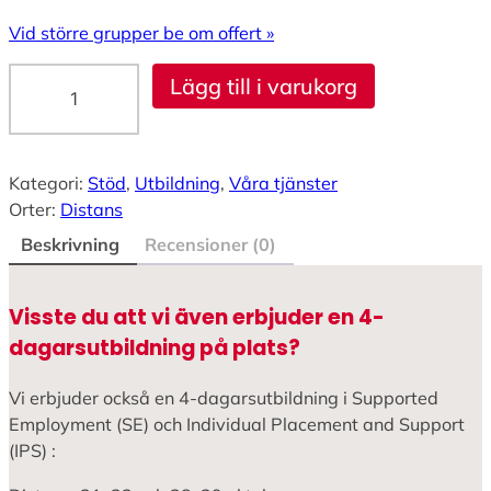
Vid större grupper be om offert »
S
Lägg till i varukorg
u
p
p
o
Kategori:
Stöd
, 
Utbildning
, 
Våra tjänster
r
Orter:
Distans
t
Beskrivning
Recensioner (0)
e
d
E
Visste du att vi även erbjuder en 4-
m
dagarsutbildning på plats?
p
l
Vi erbjuder också en 4-dagarsutbildning i Supported
o
Employment (SE) och Individual Placement and Support
y
(IPS) :
m