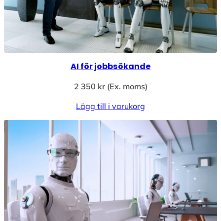
AI för jobbsökande
2 350
kr
(Ex. moms)
Lägg till i varukorg