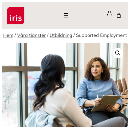
Hoppa
till
innehåll
Hem
/
Våra tjänster
/
Utbildning
/ Supported Employment