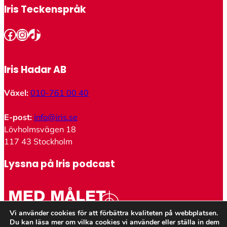
Iris Teckenspråk
Facebook
Instagram
TikTok
Iris Hadar AB
Växel:
010-761 00 40
E-post:
info@iris.se
Lövholmsvägen 18
117 43 Stockholm
Lyssna på Iris podcast
Vi använder cookies för att förbättra kvaliteten på webbplatsen.
Du kan läsa mer om vilka cookies vi använder eller ställa in dem