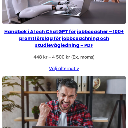
Handbok i AI och ChatGPT för jobbcoacher – 100+
promtförslag för jobbcoachning och
studievägledning – PDF
P
448
kr
–
4 500
kr
(Ex. moms)
r
Välj alternativ
i
s
i
n
t
e
r
v
a