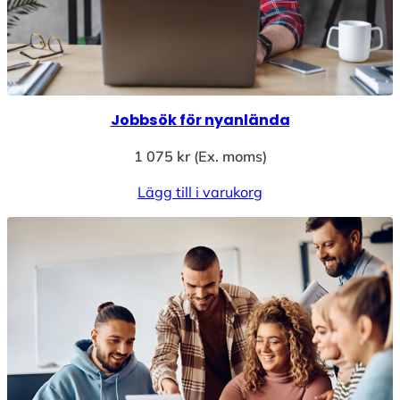
l
l
:
4
4
Jobbsök för nyanlända
8
1 075
kr
(Ex. moms)
k
r
Lägg till i varukorg
t
i
l
l
4
5
0
0
k