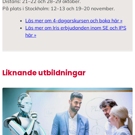
Distans: 21–22 och 28–29 oktober.
e
På plats i Stockholm: 12–13 och 19–20 november.
n
t
Läs mer om 4-dagarskursen och boka här »
m
Läs mer om Iris erbjudanden inom SE och IPS
ä
här »
n
g
d
Liknande utbildningar