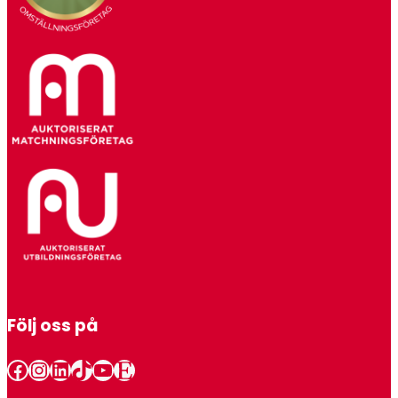
Följ oss på
Facebook
Instagram
LinkedIn
TikTok
YouTube
Etsy